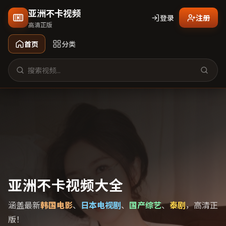
亚洲不卡视频
登录
注册
高清正版
首页
分类
亚洲不卡视频大全
涵盖最新
韩国电影
、
日本电视剧
、
国产综艺
、
泰剧
，高清正
版！