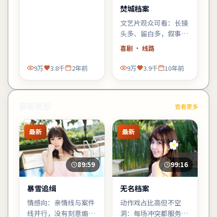
焚城档案
文艺片观众可看：长镜
头多、留白多，叙事偏
「氛围先行」，不耐心
喜剧
· 线路
的观众需调整预期。
9万
3.8千
2年前
9万
3.9千
10年前
最新更新
查看更多
最新
最新
89:59
99:16
暴雪追缉
无名档案
情感向：亲情线与案件
动作戏占比高但不空
线并行，没有刻意煽
洞：每场冲突都服务于