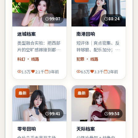
99:07
88:24
迷城档案
南港回响
类型融合实验：把西部
短评体｜爽点密集、反
片的空旷感嫁接到都市
转够狠、配乐加分；缺
霓虹里，观感新奇，口
点是个别配角工具人
科幻
· 线路
犯罪
· 线路
碑可能两极——但讨论
化，整体仍值得犯罪爱
度一定不低。
好者一试。
1.5万
2.1千
3年前
6.5万
3.3千
2年前
最新
最新
99:41
99:58
零号回响
天际档案
全片几乎未离开主场
公路片骨架 + 战争内