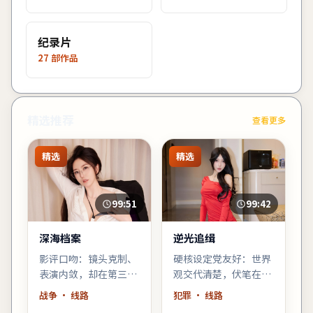
纪录片
27
部作品
精选推荐
查看更多
精选
精选
99:51
99:42
深海档案
逆光追缉
影评口吻：镜头克制、
硬核设定党友好：世界
表演内敛，却在第三幕
观交代清楚，伏笔在片
用一场雨戏把张力推到
尾回收；若你喜欢「拼
战争
· 线路
犯罪
· 线路
顶点——梁朝伟的细微
图式叙事」，《逆光追