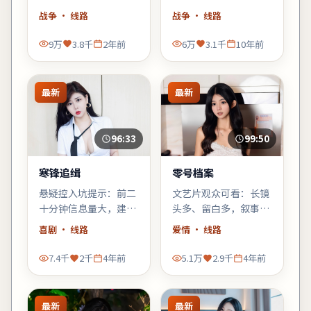
情，却在车站告别那场
人物弧光，林超贤擅长
战争
· 线路
战争
· 线路
戏里让人鼻酸。
的群像调度在此片依然
稳。
9万
3.8千
2年前
6万
3.1千
10年前
最新
最新
96:33
99:50
寒锋追缉
零号档案
悬疑控入坑提示：前二
文艺片观众可看：长镜
十分钟信息量大，建议
头多、留白多，叙事偏
少看手机；错过一句台
「氛围先行」，不耐心
喜剧
· 线路
爱情
· 线路
词可能就跟不上推理。
的观众需调整预期。
7.4千
2千
4年前
5.1万
2.9千
4年前
最新
最新