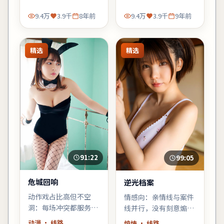
不落俗套，余味偏冷。
9.4万
3.9千
8年前
9.4万
3.9千
9年前
精选
精选
91:22
99:05
危城回响
逆光档案
动作戏占比高但不空
情感向：亲情线与案件
洞：每场冲突都服务于
线并行，没有刻意煽
人物弧光，郭帆擅长的
情，却在车站告别那场
动漫
· 线路
惊悚
· 线路