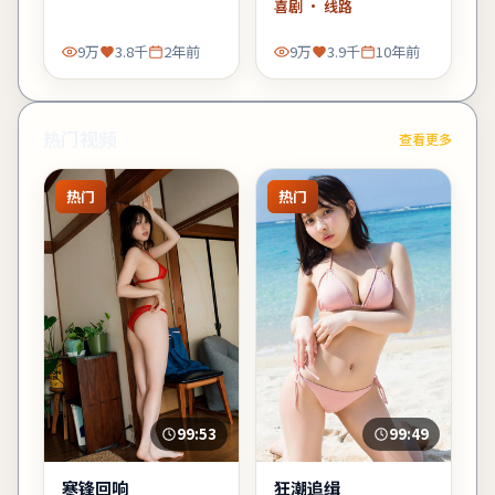
喜剧
· 线路
的观众需调整预期。
9万
3.8千
2年前
9万
3.9千
10年前
热门视频
查看更多
热门
热门
99:53
99:49
寒锋回响
狂潮追缉