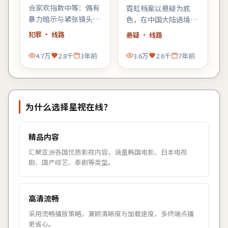
合家欢指数中等：偶有
霓虹档案以悬疑为底
暴力暗示与紧张镜头，
色，在中国大陆语境里
家长可酌情陪同；青少
铺陈悬念：当日常秩序
犯罪
· 线路
悬疑
· 线路
年观众更能代入主角的
出现第一道裂缝，每个
成长线。
人都必须重新选择立
4.7万
2.8千
3年前
3.6万
2.6千
7年前
场。
为什么选择
星视在线
？
精品内容
汇聚亚洲各国优质影视内容，涵盖韩国电影、日本电视
剧、国产综艺、泰剧等类型。
高清流畅
采用流畅播放策略，兼顾清晰度与加载速度，多终端点播
更省心。