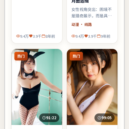
月面追缉
女性视角突出：困境不
是猎奇展示，而是具体
而微的生存策略；结尾
动漫
· 线路
不落俗套，余味偏冷。
9.4万
3.9千
8年前
9.4万
3.9千
9年前
热门
热门
91:22
99:05