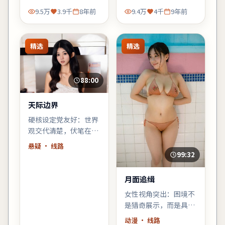
息。
花。
9.5万
3.9千
8年前
9.4万
4千
9年前
精选
精选
88:00
天际边界
硬核设定党友好：世界
观交代清楚，伏笔在片
尾回收；若你喜欢「拼
悬疑
· 线路
图式叙事」，《天际边
99:32
界》会对味。
月面追缉
女性视角突出：困境不
是猎奇展示，而是具体
而微的生存策略；结尾
动漫
· 线路