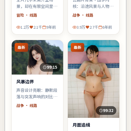
景，却在有限空间里堆
核：沿途风景与人物心
叠三代人的秘密——空
理互为镜像，适合喜欢
冒险
· 线路
战争
· 线路
间即叙事，越往后越窒
「在路上」母题的观
息。
众。
1.2万
2.1千
9年前
3.9万
2.7千
6年前
最新
最新
99:15
风暴边界
声音设计亮眼：静默段
落与突发声响的对比，
强化了不安感；建议佩
战争
· 线路
戴耳机或好音响观看。
99:32
月面追缉