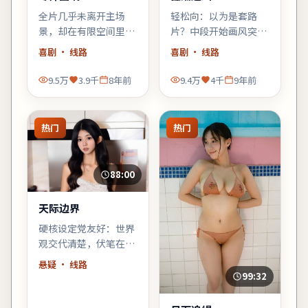
全片几乎未离开主场
轻松向：以为是套路
景，却在有限空间里堆
片？中段开始画风突
叠三代人的秘密——空
变，黑色幽默与类型梗
喜剧
· 线路
喜剧
· 线路
间即叙事，越往后越窒
齐飞，适合周末配爆米
息。
花。
9.5万
3.9千
8年前
9.4万
4千
9年前
热门
热门
88:00
天际边界
硬核设定党友好：世界
观交代清楚，伏笔在片
尾回收；若你喜欢「拼
悬疑
· 线路
图式叙事」，《天际边
99:32
界》会对味。