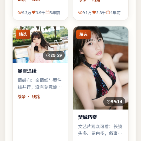
群像调度在此片依然
戏里让人鼻酸。
稳。
9.3万
3.9千
5年前
9.1万
3.8千
4年前
精选
精选
89:59
暴雪追缉
情感向：亲情线与案件
线并行，没有刻意煽
情，却在车站告别那场
战争
· 线路
戏里让人鼻酸。
99:14
焚城档案
文艺片观众可看：长镜
头多、留白多，叙事偏
「氛围先行」，不耐心