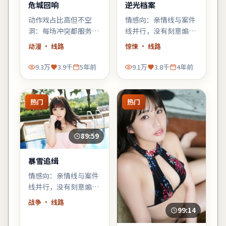
危城回响
逆光档案
动作戏占比高但不空
情感向：亲情线与案件
洞：每场冲突都服务于
线并行，没有刻意煽
人物弧光，郭帆擅长的
情，却在车站告别那场
动漫
· 线路
惊悚
· 线路
群像调度在此片依然
戏里让人鼻酸。
稳。
9.3万
3.9千
5年前
9.1万
3.8千
4年前
热门
热门
89:59
暴雪追缉
情感向：亲情线与案件
线并行，没有刻意煽
情，却在车站告别那场
战争
· 线路
戏里让人鼻酸。
99:14