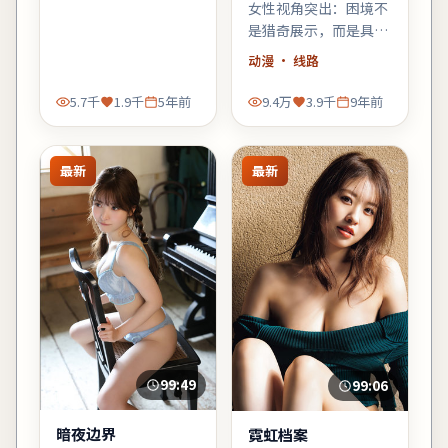
女性视角突出：困境不
是猎奇展示，而是具体
而微的生存策略；结尾
动漫
· 线路
不落俗套，余味偏冷。
5.7千
1.9千
5年前
9.4万
3.9千
9年前
最新
最新
99:49
99:06
暗夜边界
霓虹档案