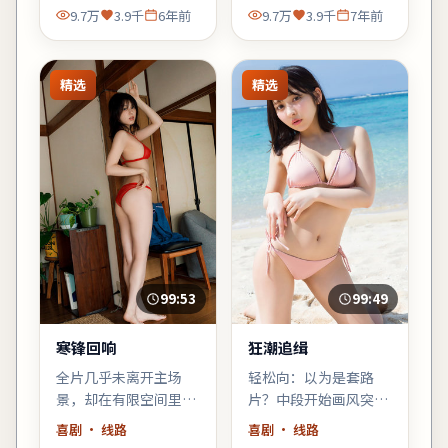
表情值得二刷。
缉》会对味。
9.7万
3.9千
6年前
9.7万
3.9千
7年前
精选
精选
99:53
99:49
寒锋回响
狂潮追缉
全片几乎未离开主场
轻松向：以为是套路
景，却在有限空间里堆
片？中段开始画风突
叠三代人的秘密——空
变，黑色幽默与类型梗
喜剧
· 线路
喜剧
· 线路
间即叙事，越往后越窒
齐飞，适合周末配爆米