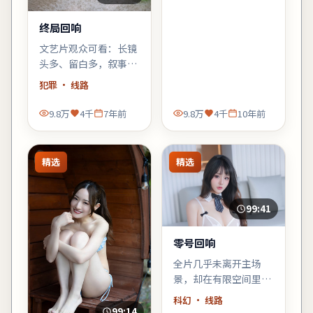
终局回响
文艺片观众可看：长镜
头多、留白多，叙事偏
「氛围先行」，不耐心
犯罪
· 线路
的观众需调整预期。
9.8万
4千
7年前
9.8万
4千
10年前
精选
精选
99:41
零号回响
全片几乎未离开主场
景，却在有限空间里堆
叠三代人的秘密——空
科幻
· 线路
间即叙事，越往后越窒
99:14