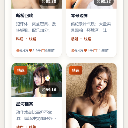
99:30
99:38
断桥回响
零号边界
短评体｜爽点密集、反
偏纪录片气质：大量实
转够狠、配乐加分；缺
景跟拍与环境音，让观
点是个别配角工具人
众像旁听者一样进入故
科幻
· 线路
悬疑
· 线路
化，整体仍值得科幻爱
事，悬疑元素退居为人
好者一试。
物的外壳。
9.4万
3.9千
9年前
9.4万
4千
11年前
精选
精选
99:16
星河档案
动作戏占比高但不空
洞：每场冲突都服务于
人物弧光，乌尔善擅长
动作
· 线路