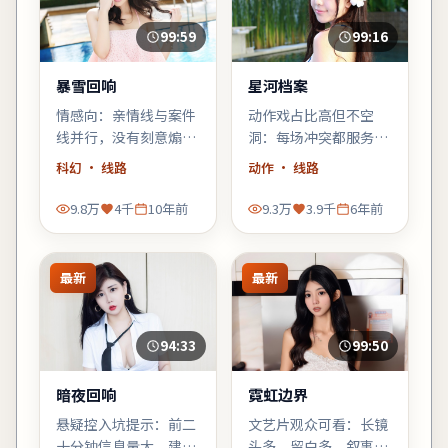
99:59
99:16
暴雪回响
星河档案
情感向：亲情线与案件
动作戏占比高但不空
线并行，没有刻意煽
洞：每场冲突都服务于
情，却在车站告别那场
人物弧光，乌尔善擅长
科幻
· 线路
动作
· 线路
戏里让人鼻酸。
的群像调度在此片依然
稳。
9.8万
4千
10年前
9.3万
3.9千
6年前
最新
最新
94:33
99:50
暗夜回响
霓虹边界
悬疑控入坑提示：前二
文艺片观众可看：长镜
十分钟信息量大，建议
头多、留白多，叙事偏