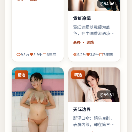
的群像调度在此片依然
94:06
稳。
霓虹追缉
霓虹追缉以悬疑为底
色，在中国香港语境里
铺陈悬念：当日常秩序
悬疑
· 线路
出现第一道裂缝，每个
人都必须重新选择立
9.3万
3.9千
6年前
9.2万
3.8千
7年前
场。
精选
精选
99:51
天际边界
影评口吻：镜头克制、
表演内敛，却在第三幕
用一场雨戏把张力推到