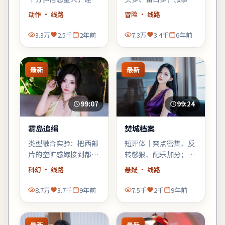
少看手机；错过一句台
「氛围先行」，不耐心
动作
· 线路
冒险
· 线路
词可能就跟不上推理。
的观众需调整预期。
3.3万
2.5千
2年前
7.3万
3.4千
6年前
最新
最新
99:07
99:24
雾岛追缉
焚城档案
类型融合实验：把西部
短评体｜爽点密集、反
片的空旷感嫁接到都市
转够狠、配乐加分；缺
霓虹里，观感新奇，口
点是个别配角工具人
科幻
· 线路
悬疑
· 线路
碑可能两极——但讨论
化，整体仍值得悬疑爱
度一定不低。
好者一试。
8.7万
3.7千
9年前
7.5千
2千
9年前
最新
最新