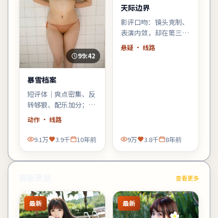
天际边界
影评口吻：镜头克制、
表演内敛，却在第三幕
用一场雨戏把张力推到
悬疑
· 线路
顶点——张译的细微表
99:42
情值得二刷。
暴雪档案
短评体｜爽点密集、反
转够狠、配乐加分；缺
点是个别配角工具人
动作
· 线路
化，整体仍值得动作爱
好者一试。
9.1万
3.9千
10年前
9万
3.8千
8年前
最新更新
查看更多
最新
最新