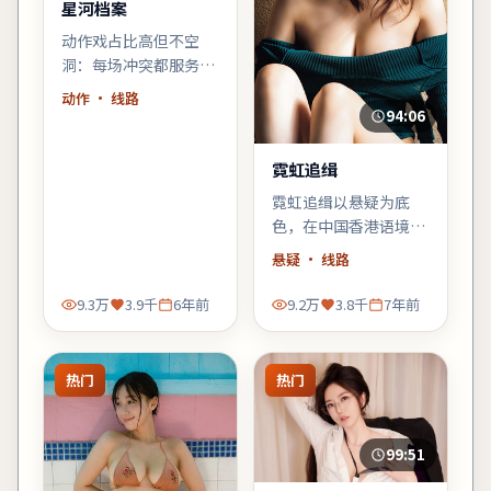
星河档案
动作戏占比高但不空
洞：每场冲突都服务于
人物弧光，乌尔善擅长
动作
· 线路
的群像调度在此片依然
94:06
稳。
霓虹追缉
霓虹追缉以悬疑为底
色，在中国香港语境里
铺陈悬念：当日常秩序
悬疑
· 线路
出现第一道裂缝，每个
人都必须重新选择立
9.3万
3.9千
6年前
9.2万
3.8千
7年前
场。
热门
热门
99:51