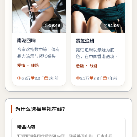
99:49
94:06
南港回响
霓虹追缉
合家欢指数中等：偶有
霓虹追缉以悬疑为底
暴力暗示与紧张镜头，
色，在中国香港语境里
家长可酌情陪同；青少
铺陈悬念：当日常秩序
爱情
· 线路
悬疑
· 线路
年观众更能代入主角的
出现第一道裂缝，每个
成长线。
人都必须重新选择立
6.8万
3.3千
2年前
9.2万
3.8千
7年前
场。
为什么选择
星视在线
？
精品内容
汇聚亚洲各国优质影视内容，涵盖韩国电影、日本电视