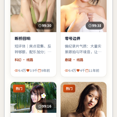
99:30
99:38
断桥回响
零号边界
短评体｜爽点密集、反
偏纪录片气质：大量实
转够狠、配乐加分；缺
景跟拍与环境音，让观
点是个别配角工具人
众像旁听者一样进入故
科幻
· 线路
悬疑
· 线路
化，整体仍值得科幻爱
事，悬疑元素退居为人
好者一试。
物的外壳。
9.4万
3.9千
9年前
9.4万
4千
11年前
热门
热门
99:16