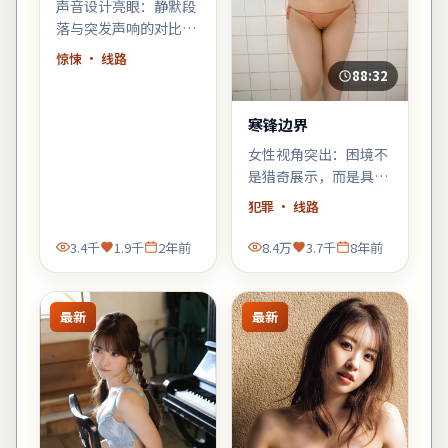
声音设计亮眼：静默段
落与突发声响的对比，
强化了不安感；建议佩
惊悚
· 线路
戴耳机或好音响观看。
88:32
寒锋边界
女性视角突出：困境不
是猎奇展示，而是具体
而微的生存策略；结尾
犯罪
· 线路
不落俗套，余味偏冷。
3.4千
1.9千
2年前
8.4万
3.7千
8年前
最新
最新