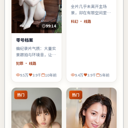
全片几乎未离开主场
景，却在有限空间里堆
叠三代人的秘密——空
科幻
· 线路
间即叙事，越往后越窒
99:14
息。
零号档案
偏纪录片气质：大量实
景跟拍与环境音，让观
众像旁听者一样进入故
犯罪
· 线路
事，犯罪元素退居为人
物的外壳。
9.5万
3.9千
10年前
9.4万
3.9千
5年前
热门
热门