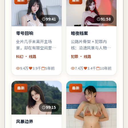
99:41
91:58
零号回响
暗夜档案
全片几乎未离开主场
公路片骨架 + 犯罪内
景，却在有限空间里堆
核：沿途风景与人物心
叠三代人的秘密——空
理互为镜像，适合喜欢
科幻
· 线路
犯罪
· 线路
间即叙事，越往后越窒
「在路上」母题的观
息。
众。
9.4万
3.9千
5年前
7.4万
3.4千
10年前
最新
最新
99:15
风暴边界