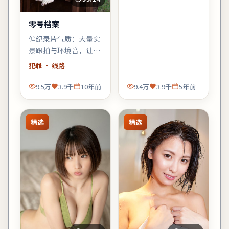
息。
零号档案
偏纪录片气质：大量实
景跟拍与环境音，让观
众像旁听者一样进入故
犯罪
· 线路
事，犯罪元素退居为人
物的外壳。
9.5万
3.9千
10年前
9.4万
3.9千
5年前
精选
精选