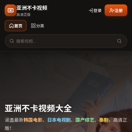
亚洲不卡视频
登录
注册
高清正版
首页
分类
亚洲不卡视频大全
涵盖最新
韩国电影
、
日本电视剧
、
国产综艺
、
泰剧
，高清正
版！