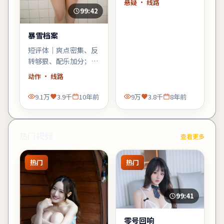
悬疑
· 线路
顶点——张译的细微表
99:42
情值得二刷。
暴雪档案
短评体｜爽点密集、反
转够狠、配乐加分；缺
点是个别配角工具人
动作
· 线路
化，整体仍值得动作爱
好者一试。
9.1万
3.9千
10年前
9万
3.8千
8年前
热门视频
查看更多
热门
热门
99:41
零号回响