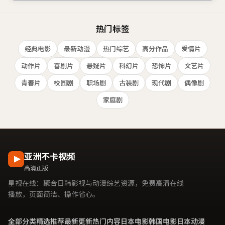
热门标签
经典电影
最新动漫
热门综艺
高分作品
爱情片
动作片
喜剧片
悬疑片
科幻片
恐怖片
文艺片
青春片
校园剧
职场剧
古装剧
现代剧
偶像剧
家庭剧
亚洲不卡视频
高清正版
星视在线
：聚合日韩影视与动漫综艺资源，免费高清在线
播放，页面简洁、操作省心。
全部分类
精选推荐
最新更新
热门内容
日本电影
韩国电影
日本动漫