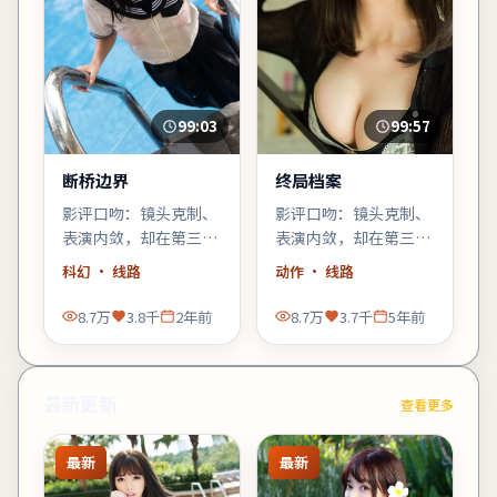
99:03
99:57
断桥边界
终局档案
影评口吻：镜头克制、
影评口吻：镜头克制、
表演内敛，却在第三幕
表演内敛，却在第三幕
用一场雨戏把张力推到
用一场雨戏把张力推到
科幻
· 线路
动作
· 线路
顶点——河正宇的细微
顶点——河正宇的细微
表情值得二刷。
表情值得二刷。
8.7万
3.8千
2年前
8.7万
3.7千
5年前
最新更新
查看更多
最新
最新