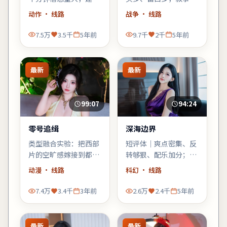
少看手机；错过一句台
「氛围先行」，不耐心
动作
· 线路
战争
· 线路
词可能就跟不上推理。
的观众需调整预期。
7.5万
3.5千
5年前
9.7千
2千
5年前
最新
最新
99:07
94:24
零号追缉
深海边界
类型融合实验：把西部
短评体｜爽点密集、反
片的空旷感嫁接到都市
转够狠、配乐加分；缺
霓虹里，观感新奇，口
点是个别配角工具人
动漫
· 线路
科幻
· 线路
碑可能两极——但讨论
化，整体仍值得科幻爱
度一定不低。
好者一试。
7.4万
3.4千
3年前
2.6万
2.4千
5年前
最新
最新