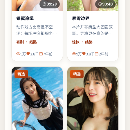
99:28
99:40
银翼追缉
暴雪边界
动作戏占比高但不空
本片并非典型大团圆叙
洞：每场冲突都服务于
事。导演更在意的是：
人物弧光，宁浩擅长的
在2023年的社会情绪
喜剧
· 线路
惊悚
· 线路
群像调度在此片依然
里，普通人如何与恐惧
稳。
共处。
9万
3.8千
7年前
9万
3.8千
2年前
精选
精选