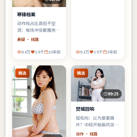
案》会对味。
寒锋档案
动作戏占比高但不空
洞：每场冲突都服务于
人物弧光，郭帆擅长的
悬疑
· 线路
群像调度在此片依然
稳。
9.4万
3.9千
10年前
9.3万
3.9千
3年前
精选
精选
99:25
焚城回响
轻松向：以为是套路
片？中段开始画风突
变，黑色幽默与类型梗
动作
· 线路