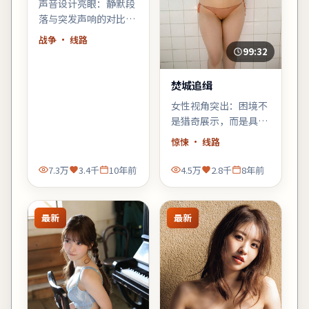
声音设计亮眼：静默段
落与突发声响的对比，
强化了不安感；建议佩
战争
· 线路
戴耳机或好音响观看。
99:32
焚城追缉
女性视角突出：困境不
是猎奇展示，而是具体
而微的生存策略；结尾
惊悚
· 线路
不落俗套，余味偏冷。
7.3万
3.4千
10年前
4.5万
2.8千
8年前
最新
最新