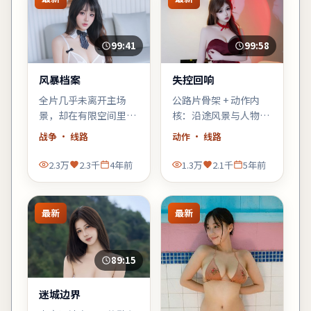
99:41
99:58
风暴档案
失控回响
全片几乎未离开主场
公路片骨架 + 动作内
景，却在有限空间里堆
核：沿途风景与人物心
叠三代人的秘密——空
理互为镜像，适合喜欢
战争
· 线路
动作
· 线路
间即叙事，越往后越窒
「在路上」母题的观
息。
众。
2.3万
2.3千
4年前
1.3万
2.1千
5年前
最新
最新
89:15
迷城边界