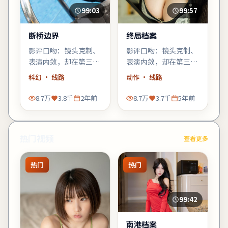
99:03
99:57
断桥边界
终局档案
影评口吻：镜头克制、
影评口吻：镜头克制、
表演内敛，却在第三幕
表演内敛，却在第三幕
用一场雨戏把张力推到
用一场雨戏把张力推到
科幻
· 线路
动作
· 线路
顶点——河正宇的细微
顶点——河正宇的细微
表情值得二刷。
表情值得二刷。
8.7万
3.8千
2年前
8.7万
3.7千
5年前
热门视频
查看更多
热门
热门
99:42
南港档案