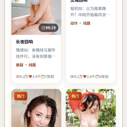
轻松向：以为是套路
片？中段开始画风突
变，黑色幽默与类型梗
动作
· 线路
齐飞，适合周末配爆米
99:29
花。
长夜回响
情感向：亲情线与案件
线并行，没有刻意煽
情，却在车站告别那场
悬疑
· 线路
戏里让人鼻酸。
9.2万
3.9千
7年前
9.1万
3.8千
6年前
热门
热门