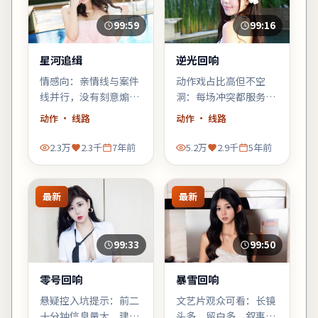
99:59
99:16
星河追缉
逆光回响
情感向：亲情线与案件
动作戏占比高但不空
线并行，没有刻意煽
洞：每场冲突都服务于
情，却在车站告别那场
人物弧光，郭帆擅长的
动作
· 线路
动作
· 线路
戏里让人鼻酸。
群像调度在此片依然
稳。
2.3万
2.3千
7年前
5.2万
2.9千
5年前
最新
最新
99:33
99:50
零号回响
暴雪回响
悬疑控入坑提示：前二
文艺片观众可看：长镜
十分钟信息量大，建议
头多、留白多，叙事偏