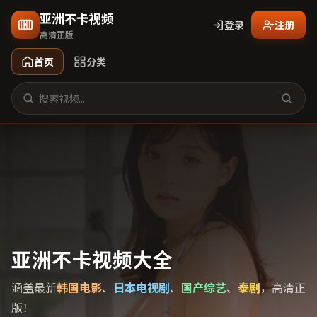
亚洲不卡视频
登录
注册
高清正版
首页
分类
亚洲不卡视频大全
涵盖最新
韩国电影
、
日本电视剧
、
国产综艺
、
泰剧
，高清正
版！