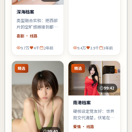
物的外壳。
深海档案
类型融合实验：把西部
片的空旷感嫁接到都市
霓虹里，观感新奇，口
喜剧
· 线路
碑可能两极——但讨论
度一定不低。
9.7万
4千
2年前
9.4万
3.9千
3年前
精选
精选
99:42
南港档案
硬核设定党友好：世界
观交代清楚，伏笔在片
尾回收；若你喜欢「拼
爱情
· 线路
图式叙事」，《南港档
99:40