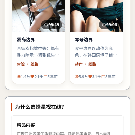
99:49
99:06
雾岛边界
零号边界
合家欢指数中等：偶有
零号边界以动作为底
暴力暗示与紧张镜头，
色，在韩国语境里铺陈
家长可酌情陪同；青少
悬念：当日常秩序出现
冒险
· 线路
动作
· 线路
年观众更能代入主角的
第一道裂缝，每个人都
成长线。
必须重新选择立场。
1.4万
2.1千
5年前
5.9万
3.1千
5年前
为什么选择
星视在线
？
精品内容
汇聚亚洲各国优质影视内容，涵盖韩国电影、日本电视