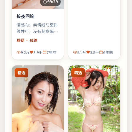
齐飞，适合周末配爆米
99:29
花。
长夜回响
情感向：亲情线与案件
线并行，没有刻意煽
情，却在车站告别那场
悬疑
· 线路
戏里让人鼻酸。
9.2万
3.9千
7年前
9.1万
3.8千
6年前
精选
精选