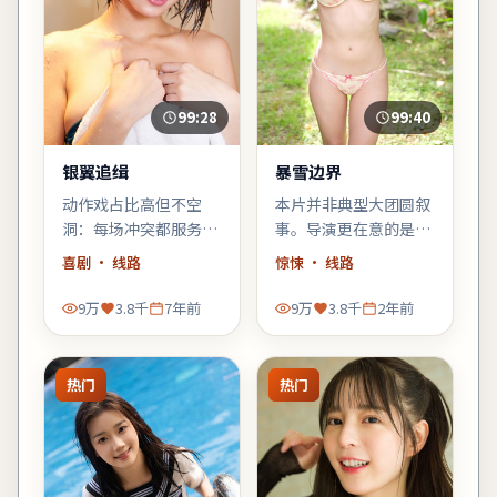
99:28
99:40
银翼追缉
暴雪边界
动作戏占比高但不空
本片并非典型大团圆叙
洞：每场冲突都服务于
事。导演更在意的是：
人物弧光，宁浩擅长的
在2023年的社会情绪
喜剧
· 线路
惊悚
· 线路
群像调度在此片依然
里，普通人如何与恐惧
稳。
共处。
9万
3.8千
7年前
9万
3.8千
2年前
热门
热门