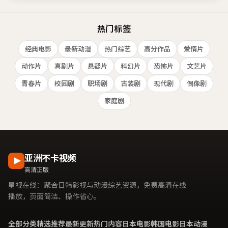
热门标签
经典电影
最新动漫
热门综艺
高分作品
爱情片
动作片
喜剧片
悬疑片
科幻片
恐怖片
文艺片
青春片
校园剧
职场剧
古装剧
现代剧
偶像剧
家庭剧
亚洲不卡视频
高清正版
星视在线
：聚合日韩影视与动漫综艺资源，免费高清在线
播放，页面简洁、操作省心。
全部分类
精选推荐
最新更新
热门内容
日本电影
韩国电影
日本动漫