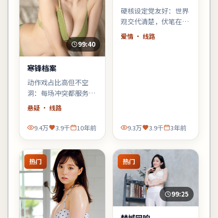
硬核设定党友好：世界
观交代清楚，伏笔在片
尾回收；若你喜欢「拼
爱情
· 线路
图式叙事」，《南港档
99:40
案》会对味。
寒锋档案
动作戏占比高但不空
洞：每场冲突都服务于
人物弧光，郭帆擅长的
悬疑
· 线路
群像调度在此片依然
稳。
9.4万
3.9千
10年前
9.3万
3.9千
3年前
热门
热门
99:25
焚城回响