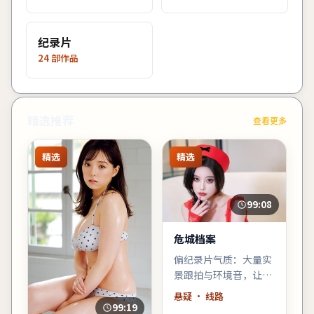
纪录片
24
部作品
精选推荐
查看更多
精选
精选
99:08
危城档案
偏纪录片气质：大量实
景跟拍与环境音，让观
众像旁听者一样进入故
悬疑
· 线路
事，悬疑元素退居为人
99:19