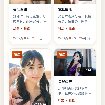
霓虹回响
天际追缉
文艺片观众可看：长镜
短评体｜爽点密集、反
头多、留白多，叙事偏
转够狠、配乐加分；缺
「氛围先行」，不耐心
点是个别配角工具人
科幻
· 线路
战争
· 线路
的观众需调整预期。
化，整体仍值得战争爱
好者一试。
9.7万
4千
9年前
9.4万
3.9千
4年前
精选
精选
99:34
白昼边界
动作戏占比高但不空
洞：每场冲突都服务于
人物弧光，徐克擅长的
犯罪
· 线路
群像调度在此片依然
99:20