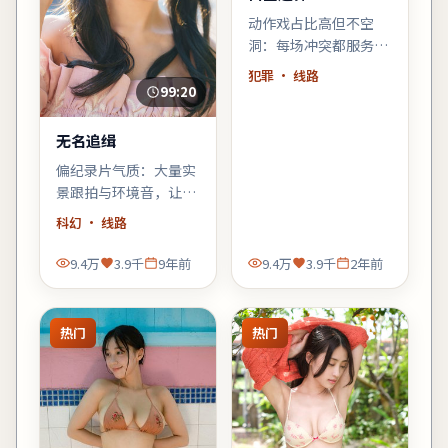
动作戏占比高但不空
洞：每场冲突都服务于
人物弧光，徐克擅长的
犯罪
· 线路
群像调度在此片依然
99:20
稳。
无名追缉
偏纪录片气质：大量实
景跟拍与环境音，让观
众像旁听者一样进入故
科幻
· 线路
事，科幻元素退居为人
物的外壳。
9.4万
3.9千
9年前
9.4万
3.9千
2年前
热门
热门