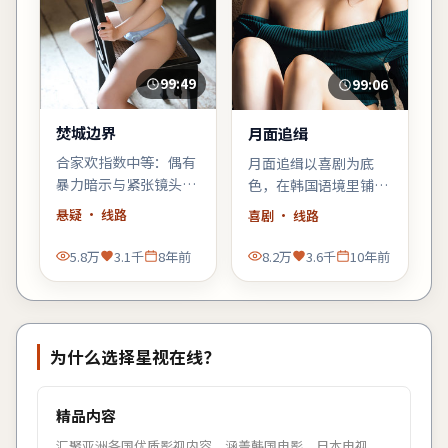
99:49
99:06
焚城边界
月面追缉
合家欢指数中等：偶有
月面追缉以喜剧为底
暴力暗示与紧张镜头，
色，在韩国语境里铺陈
家长可酌情陪同；青少
悬念：当日常秩序出现
悬疑
· 线路
喜剧
· 线路
年观众更能代入主角的
第一道裂缝，每个人都
成长线。
必须重新选择立场。
5.8万
3.1千
8年前
8.2万
3.6千
10年前
为什么选择
星视在线
？
精品内容
汇聚亚洲各国优质影视内容，涵盖韩国电影、日本电视