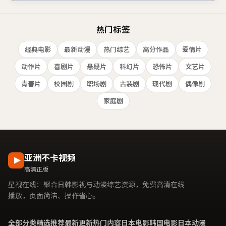
热门标签
经典电影
最新动漫
热门综艺
高分作品
爱情片
动作片
喜剧片
悬疑片
科幻片
恐怖片
文艺片
青春片
校园剧
职场剧
古装剧
现代剧
偶像剧
家庭剧
亚洲不卡视频
高清正版
星视在线
：聚合日韩影视与动漫综艺资源，免费高清在线
播放，页面简洁、操作省心。
全部分类
精选推荐
最新更新
热门内容
日本电影
韩国电影
日本动漫