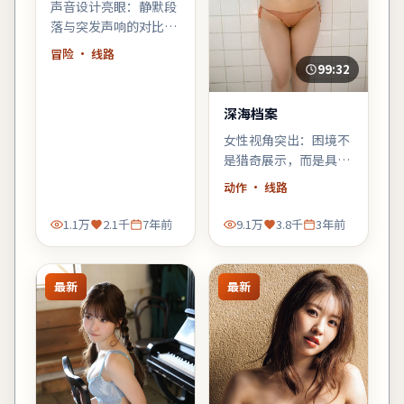
声音设计亮眼：静默段
落与突发声响的对比，
强化了不安感；建议佩
冒险
· 线路
戴耳机或好音响观看。
99:32
深海档案
女性视角突出：困境不
是猎奇展示，而是具体
而微的生存策略；结尾
动作
· 线路
不落俗套，余味偏冷。
1.1万
2.1千
7年前
9.1万
3.8千
3年前
最新
最新