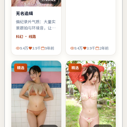
稳。
无名追缉
偏纪录片气质：大量实
景跟拍与环境音，让观
众像旁听者一样进入故
科幻
· 线路
事，科幻元素退居为人
物的外壳。
9.4万
3.9千
9年前
9.4万
3.9千
2年前
精选
精选