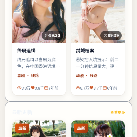
99:30
99:39
终局追缉
焚城档案
终局追缉以喜剧为底
悬疑控入坑提示：前二
色，在中国香港语境里
十分钟信息量大，建议
铺陈悬念：当日常秩序
少看手机；错过一句台
喜剧
· 线路
动漫
· 线路
出现第一道裂缝，每个
词可能就跟不上推理。
人都必须重新选择立
8.8万
3.8千
7年前
8.7万
3.7千
6年前
场。
最新更新
查看更多
最新
最新