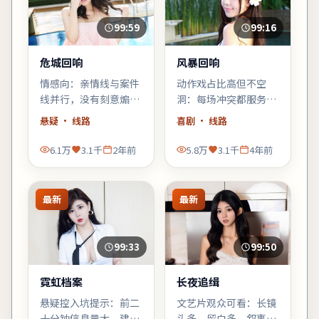
99:59
99:16
危城回响
风暴回响
情感向：亲情线与案件
动作戏占比高但不空
线并行，没有刻意煽
洞：每场冲突都服务于
情，却在车站告别那场
人物弧光，郭帆擅长的
悬疑
· 线路
喜剧
· 线路
戏里让人鼻酸。
群像调度在此片依然
稳。
6.1万
3.1千
2年前
5.8万
3.1千
4年前
最新
最新
99:33
99:50
霓虹档案
长夜追缉
悬疑控入坑提示：前二
文艺片观众可看：长镜
十分钟信息量大，建议
头多、留白多，叙事偏