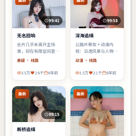
最新
最新
99:41
99:58
无名回响
深海追缉
全片几乎未离开主场
公路片骨架 + 动漫内
景，却在有限空间里堆
核：沿途风景与人物心
叠三代人的秘密——空
理互为镜像，适合喜欢
悬疑
· 线路
动漫
· 线路
间即叙事，越往后越窒
「在路上」母题的观
息。
众。
3.5万
2.6千
6年前
1.5万
2.1千
8年前
最新
最新
99:15
断桥追缉