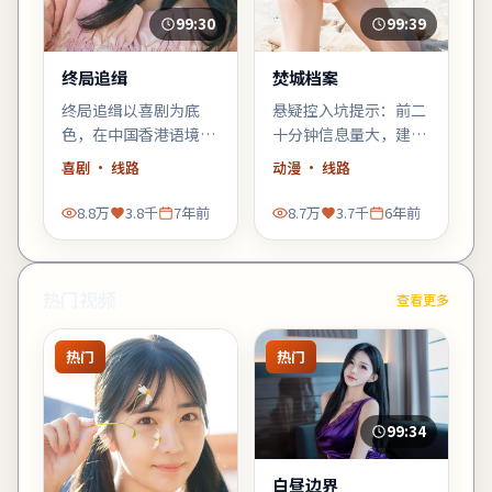
99:30
99:39
终局追缉
焚城档案
终局追缉以喜剧为底
悬疑控入坑提示：前二
色，在中国香港语境里
十分钟信息量大，建议
铺陈悬念：当日常秩序
少看手机；错过一句台
喜剧
· 线路
动漫
· 线路
出现第一道裂缝，每个
词可能就跟不上推理。
人都必须重新选择立
8.8万
3.8千
7年前
8.7万
3.7千
6年前
场。
热门视频
查看更多
热门
热门
99:34
白昼边界