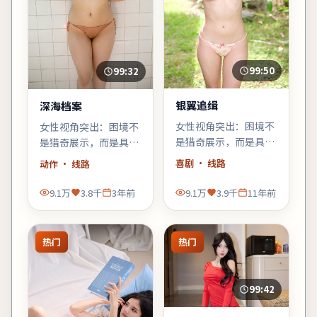
99:50
99:32
银翼追缉
深海档案
女性视角突出：困境不
女性视角突出：困境不
是猎奇展示，而是具体
是猎奇展示，而是具体
而微的生存策略；结尾
而微的生存策略；结尾
喜剧
· 线路
动作
· 线路
不落俗套，余味偏冷。
不落俗套，余味偏冷。
9.1万
3.8千
3年前
9.1万
3.9千
11年前
热门
热门
99:42