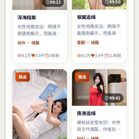
99:50
99:32
银翼追缉
深海档案
女性视角突出：困境不
女性视角突出：困境不
是猎奇展示，而是具体
是猎奇展示，而是具体
而微的生存策略；结尾
而微的生存策略；结尾
喜剧
· 线路
动作
· 线路
不落俗套，余味偏冷。
不落俗套，余味偏冷。
9.1万
3.8千
3年前
9.1万
3.9千
11年前
精选
精选
99:42
南港追缉
硬核设定党友好：世界
观交代清楚，伏笔在片
尾回收；若你喜欢「拼
科幻
· 线路