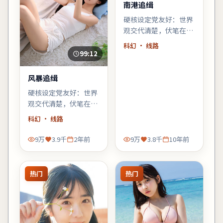
南港追缉
硬核设定党友好：世界
观交代清楚，伏笔在片
尾回收；若你喜欢「拼
科幻
· 线路
图式叙事」，《南港追
99:12
缉》会对味。
风暴追缉
硬核设定党友好：世界
观交代清楚，伏笔在片
尾回收；若你喜欢「拼
科幻
· 线路
图式叙事」，《风暴追
缉》会对味。
9万
3.9千
2年前
9万
3.8千
10年前
热门
热门