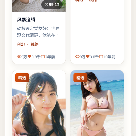
图式叙事」，《南港追
99:12
缉》会对味。
风暴追缉
硬核设定党友好：世界
观交代清楚，伏笔在片
尾回收；若你喜欢「拼
科幻
· 线路
图式叙事」，《风暴追
缉》会对味。
9万
3.9千
2年前
9万
3.8千
10年前
精选
精选