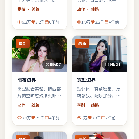
少看手机；错过一句台
「氛围先行」，不耐心
爱情
· 线路
动作
· 线路
词可能就跟不上推理。
的观众需调整预期。
6.2万
3.2千
6年前
1.9万
2.2千
4年前
最新
最新
99:07
99:24
暗夜边界
霓虹边界
类型融合实验：把西部
短评体｜爽点密集、反
片的空旷感嫁接到都市
转够狠、配乐加分；缺
霓虹里，观感新奇，口
点是个别配角工具人
动作
· 线路
喜剧
· 线路
碑可能两极——但讨论
化，整体仍值得喜剧爱
度一定不低。
好者一试。
2.9万
2.5千
4年前
2万
2.3千
7年前