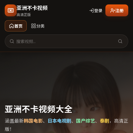
亚洲不卡视频
登录
注册
高清正版
首页
分类
亚洲不卡视频大全
涵盖最新
韩国电影
、
日本电视剧
、
国产综艺
、
泰剧
，高清正
版！